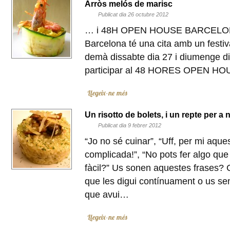
Arròs melós de marisc
Publicat dia 26 octubre 2012
… i 48H OPEN HOUSE BARCELONA
Barcelona té una cita amb un festiv
demà dissabte dia 27 i diumenge di
participar al 48 HORES OPEN H
Llegeix-ne més
Un risotto de bolets, i un repte per a 
Publicat dia 9 febrer 2012
“Jo no sé cuinar”, “Uff, per mi aqu
complicada!”, “No pots fer algo que
fàcil?” Us sonen aquestes frases?
que les digui contínuament o us sent
que avui…
Llegeix-ne més