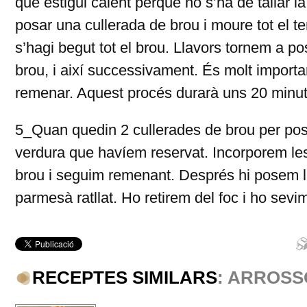
que estigui calent perquè no s’ha de tallar 
posar una cullerada de brou i moure tot el te
s’hagi begut tot el brou. Llavors tornem a p
brou, i així successivament. És molt importa
remenar. Aquest procés durarà uns 20 minut
5_Quan quedin 2 cullerades de brou per pos
verdura que havíem reservat. Incorporem le
brou i seguim remenant. Després hi posem la
parmesà ratllat. Ho retirem del foc i ho sev
RECEPTES SIMILARS
: ARROSS