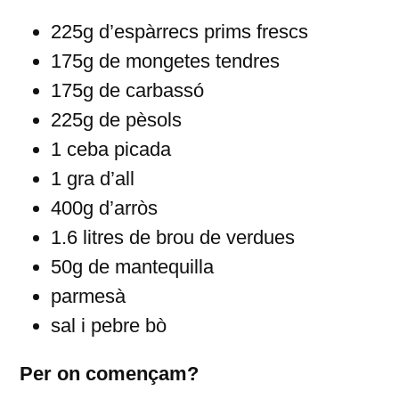
225g d’espàrrecs prims frescs
175g de mongetes tendres
175g de carbassó
225g de pèsols
1 ceba picada
1 gra d’all
400g d’arròs
1.6 litres de brou de verdues
50g de mantequilla
parmesà
sal i pebre bò
Per on començam?