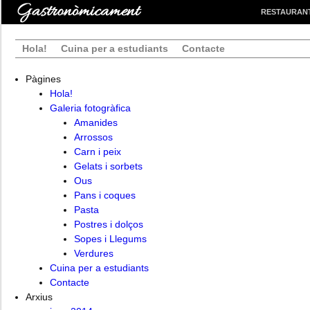
RESTAURAN
Hola!
Cuina per a estudiants
Contacte
Pàgines
Hola!
Galeria fotogràfica
Amanides
Arrossos
Carn i peix
Gelats i sorbets
Ous
Pans i coques
Pasta
Postres i dolços
Sopes i Llegums
Verdures
Cuina per a estudiants
Contacte
Arxius