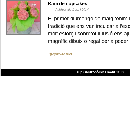
Ram de cupcakes
Publicat dia 1 abril 2014
El primer diumenge de maig tenim l’
tradició que ens van inculcar a l’e
molt esforç i sobretot il·lusió ens 
magnífic dibuix o regal per a pode
Llegeix-ne més
Grup
Gastronòmicament
2013