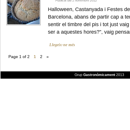
Publicat dia 1 novembre 2012
Halloween, Castanyada i Festes de 
Barcelona, abans de partir cap a te
sentir el timbre del pis i tot just vai
ser a aquestes hores?”, vaig pensa
Llegeix-ne més
Page 1 of 2
1
2
»
Grup
Gastronòmicament
2013