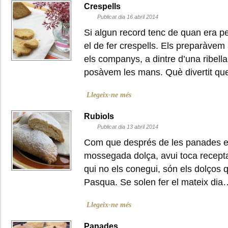
Crespells
Publicat dia 16 abril 2014
Si algun record tenc de quan era pe
el de fer crespells. Els preparàvem 
els companys, a dintre d’una ribella
posàvem les mans. Què divertit q
Llegeix-ne més
Rubiols
Publicat dia 13 abril 2014
Com que després de les panades e
mossegada dolça, avui toca recepta 
qui no els conegui, són els dolços 
Pasqua. Se solen fer el mateix dia
Llegeix-ne més
Panades