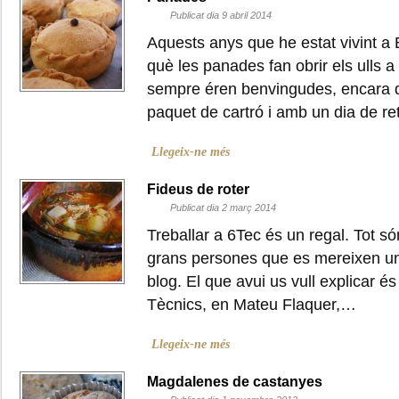
Publicat dia 9 abril 2014
Aquests anys que he estat vivint a
què les panades fan obrir els ulls a
sempre éren benvingudes, encara qu
paquet de cartró i amb un dia de r
Llegeix-ne més
Fideus de roter
Publicat dia 2 març 2014
Treballar a 6Tec és un regal. Tot só
grans persones que es mereixen un
blog. El que avui us vull explicar é
Tècnics, en Mateu Flaquer,…
Llegeix-ne més
Magdalenes de castanyes