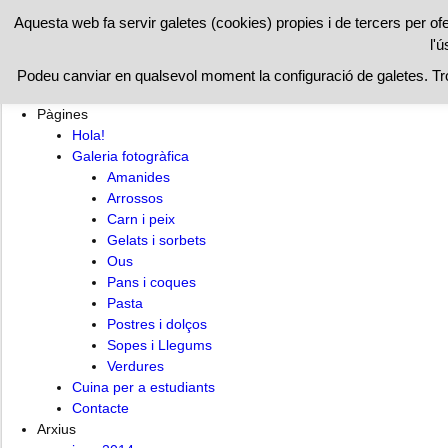
RESTAURAN
Aquesta web fa servir galetes (cookies) propies i de tercers per of
l'ú
Hola!
Cuina per a estudiants
Contacte
Podeu canviar en qualsevol moment la configuració de galetes. T
Pàgines
Hola!
Galeria fotogràfica
Amanides
Arrossos
Carn i peix
Gelats i sorbets
Ous
Pans i coques
Pasta
Postres i dolços
Sopes i Llegums
Verdures
Cuina per a estudiants
Contacte
Arxius