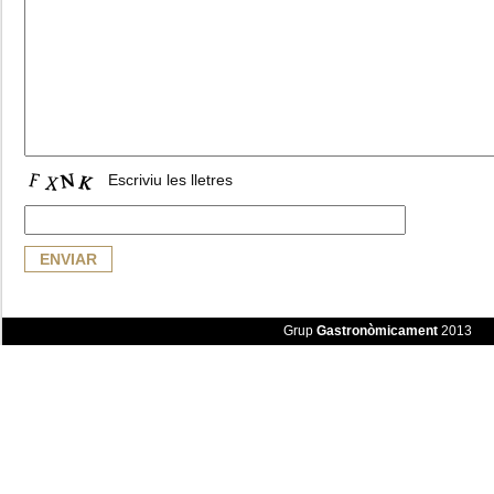
Escriviu les lletres
Grup
Gastronòmicament
2013