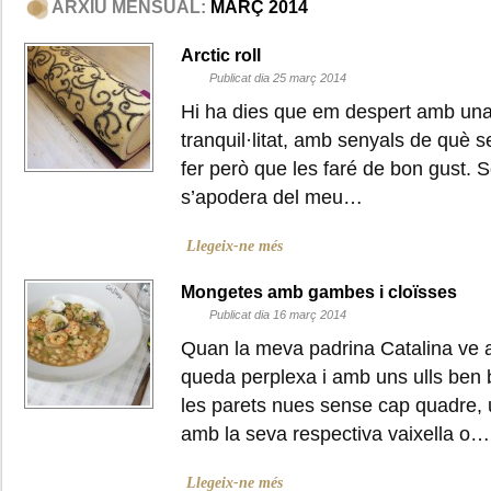
ARXIU MENSUAL:
MARÇ 2014
Arctic roll
Publicat dia 25 març 2014
Hi ha dies que em despert amb una
tranquil·litat, amb senyals de què s
fer però que les faré de bon gust. S
s’apodera del meu…
Llegeix-ne més
Mongetes amb gambes i cloïsses
Publicat dia 16 març 2014
Quan la meva padrina Catalina ve
queda perplexa i amb uns ulls ben 
les parets nues sense cap quadre, 
amb la seva respectiva vaixella o…
Llegeix-ne més