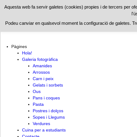
RESTAURAN
Aquesta web fa servir galetes (cookies) propies i de tercers per of
l'ú
Hola!
Cuina per a estudiants
Contacte
Podeu canviar en qualsevol moment la configuració de galetes. T
Pàgines
Hola!
Galeria fotogràfica
Amanides
Arrossos
Carn i peix
Gelats i sorbets
Ous
Pans i coques
Pasta
Postres i dolços
Sopes i Llegums
Verdures
Cuina per a estudiants
Contacte