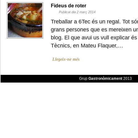
Fideus de roter
Publicat dia 2 març 2014
Treballar a 6Tec és un regal. Tot só
grans persones que es mereixen un
blog. El que avui us vull explicar é
Tècnics, en Mateu Flaquer,…
Llegeix-ne més
Grup
Gastronòmicament
2013