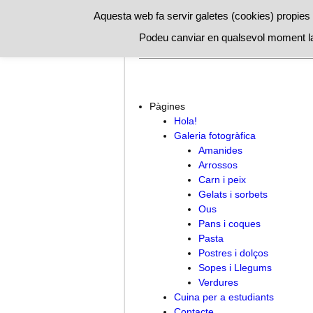
Aquesta web fa servir galetes (cookies) propies i
Podeu canviar en qualsevol moment la
Hola!
Cuina per a estudiants
C
Pàgines
Hola!
Galeria fotogràfica
Amanides
Arrossos
Carn i peix
Gelats i sorbets
Ous
Pans i coques
Pasta
Postres i dolços
Sopes i Llegums
Verdures
Cuina per a estudiants
Contacte