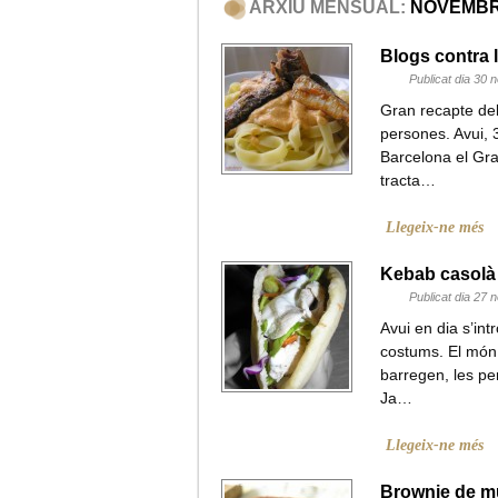
ARXIU MENSUAL:
NOVEMBR
Blogs contra 
Publicat dia 30
Gran recapte del
persones. Avui,
Barcelona el Gra
tracta…
Llegeix-ne més
Kebab casolà
Publicat dia 27
Avui en dia s’in
costums. El món
barregen, les p
Ja…
Llegeix-ne més
Brownie de m