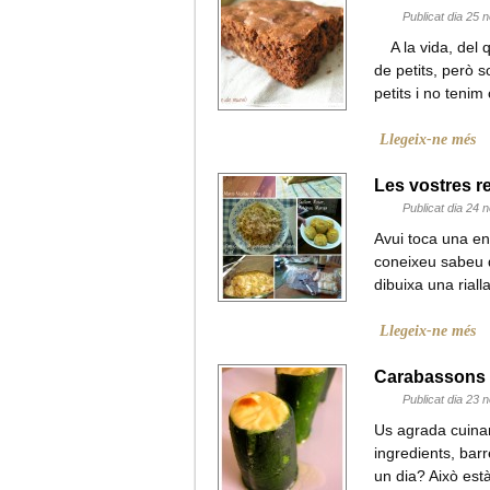
Publicat dia 25
A la vida, del q
de petits, però 
petits i no teni
Llegeix-ne més
Les vostres r
Publicat dia 24
Avui toca una en
coneixeu sabeu 
dibuixa una rial
Llegeix-ne més
Carabassons f
Publicat dia 23
Us agrada cuinar
ingredients, barr
un dia? Això està