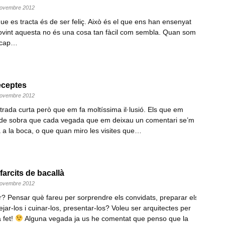
 novembre 2012
ue es tracta és de ser feliç. Això és el que ens han ensenyat
sovint aquesta no és una cosa tan fàcil com sembla. Quan som
m cap…
eceptes
 novembre 2012
trada curta però que em fa moltíssima il·lusió. Els que em
de sobra que cada vegada que em deixau un comentari se’m
la a la boca, o que quan miro les visites que…
arcits de bacallà
 novembre 2012
? Pensar què fareu per sorprendre els convidats, preparar els
ejar-los i cuinar-los, presentar-los? Voleu ser arquitectes per
 fet!
Alguna vegada ja us he comentat que penso que la