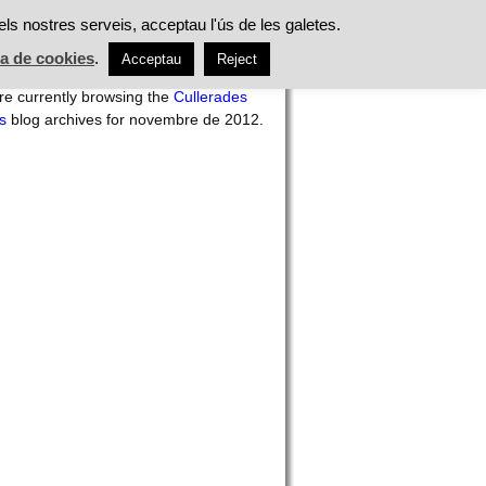
ES
ALIMENTACIÓ
TASTS
ACTUALITAT
els nostres serveis, acceptau l'ús de les galetes.
ca de cookies
.
Acceptau
Reject
h
re currently browsing the
Cullerades
s
blog archives for novembre de 2012.