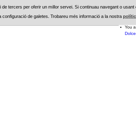
RESTAURANTS
PROMOCIONS
RECEPTES
MOSSEGAD
 de tercers per oferir un millor servei. Si continuau navegant o usant 
 configuració de galetes. Trobareu més informació a la nostra
políti
Searc
ontacte
for:
You a
Dolce