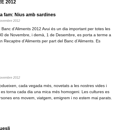
E 2012
la fam: Nius amb sardines
 novembre 2012
 Banc d’Aliments 2012 Avui és un dia important per totes les
 30 de Novembre, i demà, 1 de Desembre, es porta a terme a
n Recaptre d’Aliments per part del Banc d’Aliments. Es
 novembre 2012
trodueixen, cada vegada més, novetats a les nostres vides i
 es torna cada dia una mica més homogeni. Les cultures es
ersones ens movem, viatgem, emigrem i no estem mai parats.
uesli