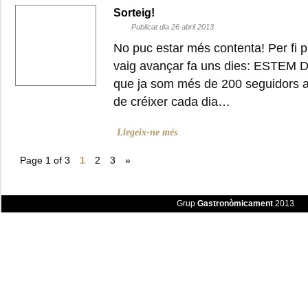
Sorteig!
Publicat dia 26 abril 2013
No puc estar més contenta! Per fi p
vaig avançar fa uns dies: ESTEM 
que ja som més de 200 seguidors 
de créixer cada dia…
Llegeix-ne més
Page 1 of 3
1
2
3
»
Grup
Gastronòmicament
2013