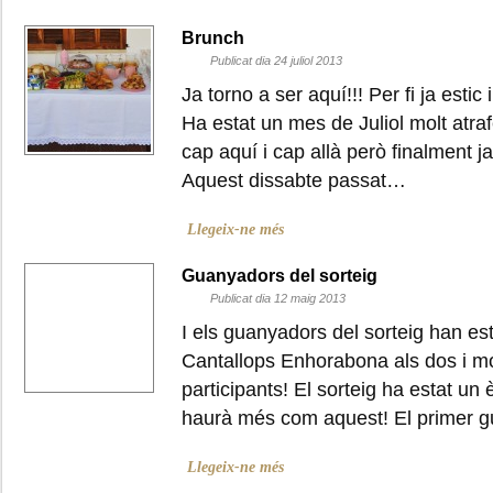
Brunch
Publicat dia 24 juliol 2013
Ja torno a ser aquí!!! Per fi ja estic
Ha estat un mes de Juliol molt atra
cap aquí i cap allà però finalment ja
Aquest dissabte passat…
Llegeix-ne més
Guanyadors del sorteig
Publicat dia 12 maig 2013
I els guanyadors del sorteig han es
Cantallops Enhorabona als dos i mol
participants! El sorteig ha estat un 
haurà més com aquest! El primer 
Llegeix-ne més