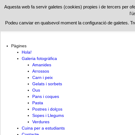
RESTAURAN
Aquesta web fa servir galetes (cookies) propies i de tercers per of
l'ú
Hola!
Cuina per a estudiants
Contacte
Podeu canviar en qualsevol moment la configuració de galetes. T
Pàgines
Hola!
Galeria fotogràfica
Amanides
Arrossos
Carn i peix
Gelats i sorbets
Ous
Pans i coques
Pasta
Postres i dolços
Sopes i Llegums
Verdures
Cuina per a estudiants
Contacte