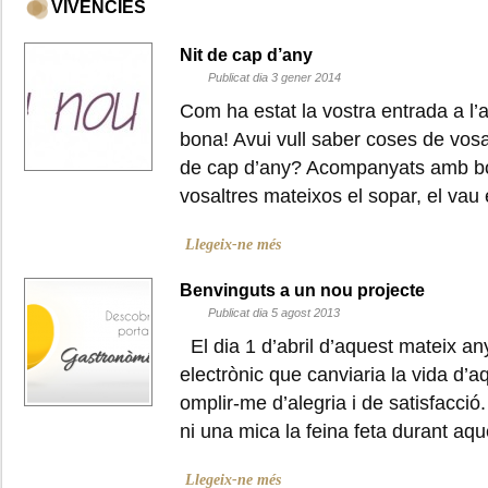
VIVÈNCIES
Nit de cap d’any
Publicat dia 3 gener 2014
Com ha estat la vostra entrada a l
bona! Avui vull saber coses de vosa
de cap d’any? Acompanyats amb b
vosaltres mateixos el sopar, el v
Llegeix-ne més
Benvinguts a un nou projecte
Publicat dia 5 agost 2013
El dia 1 d’abril d’aquest mateix an
electrònic que canviaria la vida d’a
omplir-me d’alegria i de satisfacci
ni una mica la feina feta durant a
Llegeix-ne més