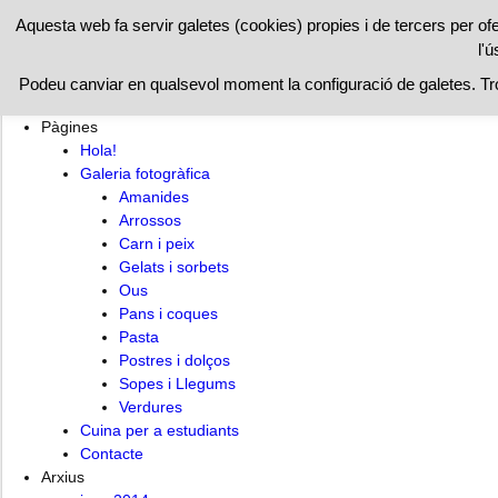
RESTAURAN
Aquesta web fa servir galetes (cookies) propies i de tercers per of
l'ú
Hola!
Cuina per a estudiants
Contacte
Podeu canviar en qualsevol moment la configuració de galetes. T
Pàgines
Hola!
Galeria fotogràfica
Amanides
Arrossos
Carn i peix
Gelats i sorbets
Ous
Pans i coques
Pasta
Postres i dolços
Sopes i Llegums
Verdures
Cuina per a estudiants
Contacte
Arxius