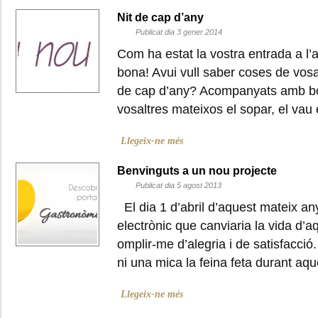
Nit de cap d’any
Publicat dia 3 gener 2014
Com ha estat la vostra entrada a l
bona! Avui vull saber coses de vosa
de cap d’any? Acompanyats amb b
vosaltres mateixos el sopar, el v
Llegeix-ne més
Benvinguts a un nou projecte
Publicat dia 5 agost 2013
El dia 1 d’abril d’aquest mateix an
electrònic que canviaria la vida d’a
omplir-me d’alegria i de satisfacci
ni una mica la feina feta durant a
Llegeix-ne més