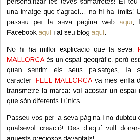
personalitzar les teves samarretes! El teu
una imatge que t’agradi… no hi ha límits!
passeu per la seva pàgina web
aquí
, 
Facebook
aquí
i al seu blog
aquí
.
No hi ha millor explicació que la seva:
MALLORCA
és un espai geogràfic, però es
quan sentim els seus paisatges, la 
caràcter.
FEEL MALLORCA
va més enllà d
transmetre la marca: vol acostar un espai
que són diferents i únics.
Passeu-vos per la seva pàgina i no dubteu e
qualsevol creació! Des d’aquí vull donar-
aquests preciosos davantals!