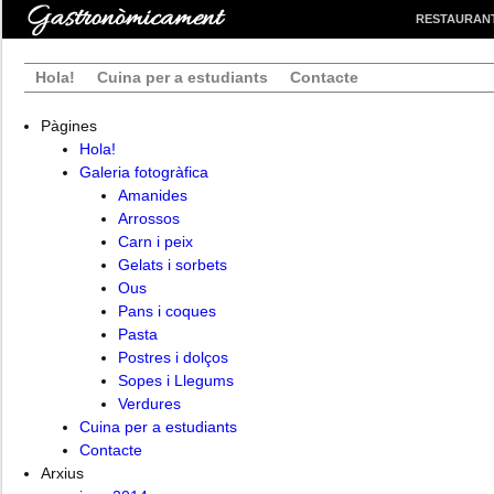
RESTAURAN
Hola!
Cuina per a estudiants
Contacte
Pàgines
Hola!
Galeria fotogràfica
Amanides
Arrossos
Carn i peix
Gelats i sorbets
Ous
Pans i coques
Pasta
Postres i dolços
Sopes i Llegums
Verdures
Cuina per a estudiants
Contacte
Arxius