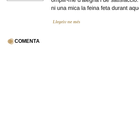
omplir-me d’alegria i de satisfacci
ni una mica la feina feta durant a
Llegeix-ne més
COMENTA