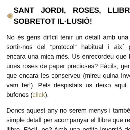
SANT JORDI, ROSES, LLIB
SOBRETOT IL·LUSIÓ!
No és gens difícil tenir un detall amb un
sortir-nos del “protocol” habitual i així
encara una mica més. Us enrecordeu que l
unes roses de paper precioses? Fàcils, ge
que encara les conserveu (mireu quina in
vam fer!). Pels despistats us deixo aquí
bufones (
click
).
Doncs aquest any no serem menys i també
simple detall per acompanyar el llibre que 
llibre. Fàcil, no? Amb una petita inversió 