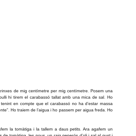
 trinxes de mig centímetre per mig centímetre. Posem una
ulli hi tirem el carabassó tallat amb una mica de sal. Ho
t, tenint en compte que el carabassó no ha d’estar massa
dente”. Ho traiem de l’aigua i ho passem per aigua freda. Ho
fem la tomàtiga i la tallem a daus petits. Ara agafem un
de tomàtiga, les nous, un raig generós d’oli i sal al gust i