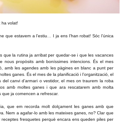
 ha volat!
 que estavem a l’estiu… I ja ens l’han robat! Sóc l’única
s que la rutina ja arribat per quedar-se i que les vacances
e nous propòsits amb boníssimes intencions. És el mes
usió, amb les agendes amb les pàgines en blanc a punt per
es ganes. És el mes de la planificació i l’organització, el
 del canvi d’armari o vestidor, el mes on traurem la roba
s amb moltes ganes i que ara rescatarem amb molta
s que ja comencen a refrescar.
ia, que em recorda molt dolçament les ganes amb que
ibava. Nem a agafar-lo amb les mateixes ganes, no? Clar que
ar receptes fresquetes perquè encara ens queden piles per