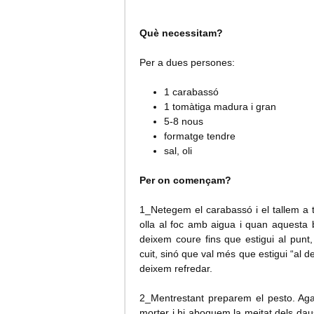
Què necessitam?
Per a dues persones:
1 carabassó
1 tomàtiga madura i gran
5-8 nous
formatge tendre
sal, oli
Per on començam?
1_Netegem el carabassó i el tallem a
olla al foc amb aigua i quan aquesta b
deixem coure fins que estigui al pun
cuit, sinó que val més que estigui “al 
deixem refredar.
2_Mentrestant preparem el pesto. Aga
morter i hi aboquem la meitat dels daus 