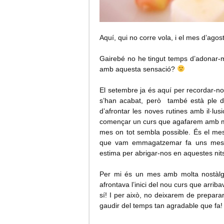
Aquí, qui no corre vola, i el mes d’agost
Gairebé no he tingut temps d’adonar-me
amb aquesta sensació?
El setembre ja és aquí per recordar-no
s’han acabat, però també està ple d
d’afrontar les noves rutines amb il·l
començar un curs que agafarem amb molt
mes on tot sembla possible. És el mes
que vam emmagatzemar fa uns meso
estima per abrigar-nos en aquestes nit
Per mi és un mes amb molta nostàlg
afrontava l’inici del nou curs que arr
sí! I per això, no deixarem de prepar
gaudir del temps tan agradable que fa!