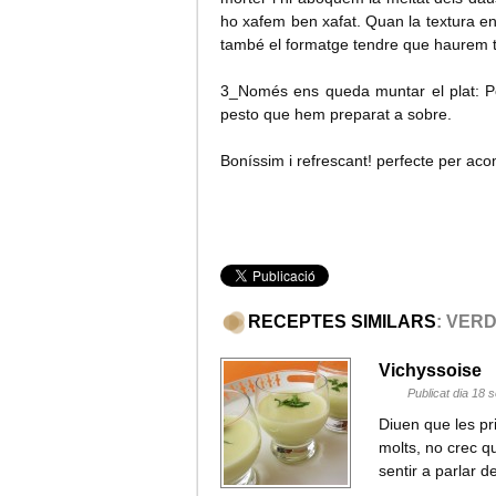
ho xafem ben xafat. Quan la textura en
també el formatge tendre que haurem ta
3_Només ens queda muntar el plat: Pose
pesto que hem preparat a sobre.
Boníssim i refrescant! perfecte per ac
RECEPTES SIMILARS
: VER
Vichyssoise
Publicat dia 18
Diuen que les pr
molts, no crec q
sentir a parlar 