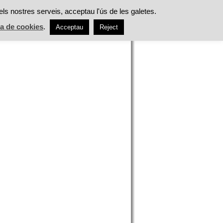
ES
ALIMENTACIÓ
TASTS
ACTUALITAT
els nostres serveis, acceptau l'ús de les galetes.
ca de cookies
.
Acceptau
Reject
h