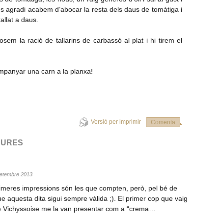
s agradi acabem d’abocar la resta dels daus de tomàtiga i
llat a daus.
m la ració de tallarins de carbassó al plat i hi tirem el
ompanyar una carn a la planxa!
Versió per imprimir
Comenta
DURES
 setembre 2013
imeres impressions són les que compten, però, pel bé de
ue aquesta dita sigui sempre vàlida ;). El primer cop que vaig
de Vichyssoise me la van presentar com a “crema…