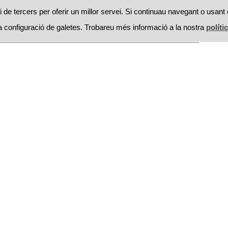
RESTAURANTS
PROMOCIONS
RECEPTES
MOSSEGAD
 de tercers per oferir un millor servei. Si continuau navegant o usant 
 configuració de galetes. Trobareu més informació a la nostra
políti
Searc
ontacte
for: