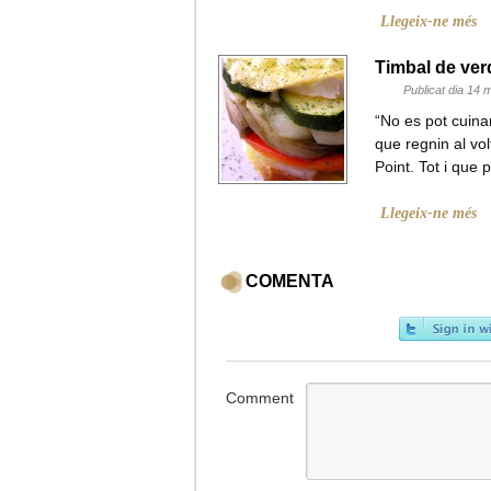
Llegeix-ne més
Timbal de ver
Publicat dia 14 
“No es pot cuinar
que regnin al vol
Point. Tot i que
Llegeix-ne més
COMENTA
Comment