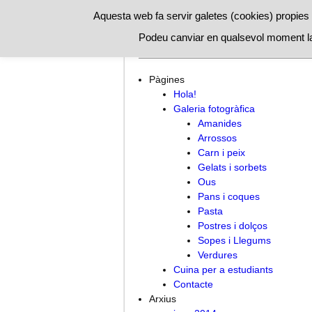
Aquesta web fa servir galetes (cookies) propies i
Podeu canviar en qualsevol moment la
Hola!
Cuina per a estudiants
C
Pàgines
Hola!
Galeria fotogràfica
Amanides
Arrossos
Carn i peix
Gelats i sorbets
Ous
Pans i coques
Pasta
Postres i dolços
Sopes i Llegums
Verdures
Cuina per a estudiants
Contacte
Arxius