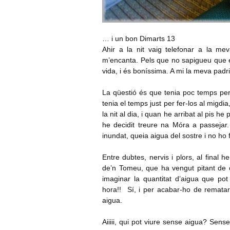
… i un bon Dimarts 13
Ahir a la nit vaig telefonar a la m
m’encanta. Pels que no sapigueu que és
vida, i és boníssima. A mi la meva pad
La qüestió és que tenia poc temps per fe
tenia el temps just per fer-los al migdi
la nit al dia, i quan he arribat al pis h
he decidit treure na Móra a passejar
inundat, queia aigua del sostre i no ho 
Entre dubtes, nervis i plors, al final 
de’n Tomeu, que ha vengut pitant de c
imaginar la quantitat d’aigua que po
hora!! Sí, i per acabar-ho de remata
aigua.
Aiiiii, qui pot viure sense aigua? Sense