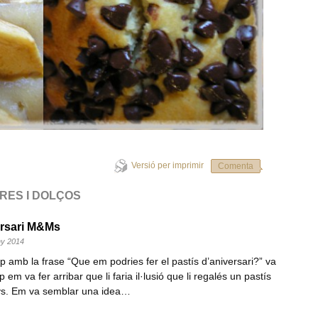
Versió per imprimir
Comenta
TRES I DOLÇOS
ersari M&Ms
uny 2014
amb la frase “Que em podries fer el pastís d’aniversari?” va
em va fer arribar que li faria il·lusió que li regalés un pastís
ys. Em va semblar una idea…