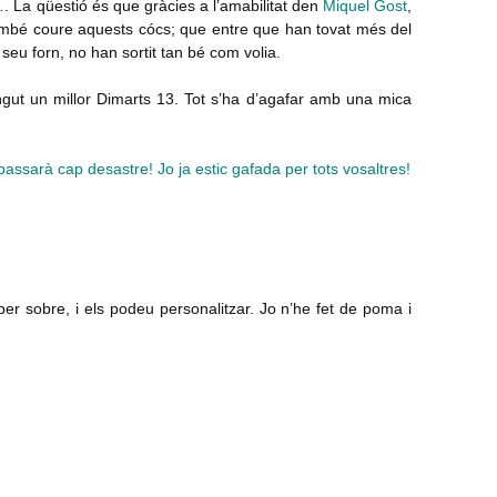
 La qüestió és que gràcies a l’amabilitat den
Miquel Gost
,
ambé coure aquests cócs; que entre que han tovat més del
seu forn, no han sortit tan bé com volia.
ngut un millor Dimarts 13. Tot s’ha d’agafar amb una mica
passarà cap desastre! Jo ja estic gafada per tots vosaltres!
er sobre, i els podeu personalitzar. Jo n’he fet de poma i