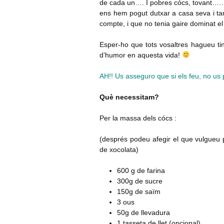
de cada un…. I pobres cócs, tovant…….
ens hem pogut dutxar a casa seva i t
compte, i que no tenia gaire dominat el 
Esper-ho que tots vosaltres hagueu ti
d’humor en aquesta vida!
AH!! Us asseguro que si els feu, no us 
Què necessitam?
Per la massa dels cócs :
(després podeu afegir el que vulgueu p
de xocolata)
600 g de farina
300g de sucre
150g de saïm
3 ous
50g de llevadura
1 tasseta de llet (opcional)