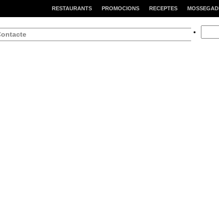
RESTAURANTS
PROMOCIONS
RECEPTES
MOSSEGAD
Searc
ontacte
for: