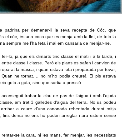
eva padrina per demenar-li la seva recepta de Cóc, que
 el cóc, és una coca que es menja amb la llet, de tota la
rina sempre me l’ha feta i mai em cansaria de menjar-ne.
r-lo, ja que els dimarts tinc classe el matí i a la tarda, i
a, entre classe i classe. Però els plans es xafen i canvien de
e preparat la massa, i quan estava feta i preparada per tovar,
. Quan he tornat…. no m’ho podia creure!. El pis estava
feia gota a gota, sino que sortia a pressió.
he aconseguit trobar la clau de pas de l’aigua i amb l’ajuda
lasse, em tret 3 galledes d’aigua del terra. No us podeu
t arribar a caure d’una canonada rebentada durant mitja
r, fins dema no ens ho poden arreglar i ara estem sense
 rentar-se la cara, ni les mans, fer menjar, les necessitats