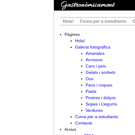
Hola!
Cuina per a estudiants
C
Pàgines
Hola!
Galeria fotogràfica
Amanides
Arrossos
Carn i peix
Gelats i sorbets
Ous
Pans i coques
Pasta
Postres i dolços
Sopes i Llegums
Verdures
Cuina per a estudiants
Contacte
Arxius