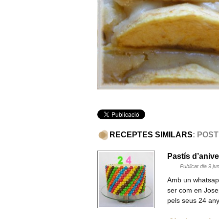
RECEPTES SIMILARS
: POS
Pastís d’aniv
Publicat dia 9 j
Amb un whatsapp 
ser com en Josep 
pels seus 24 an