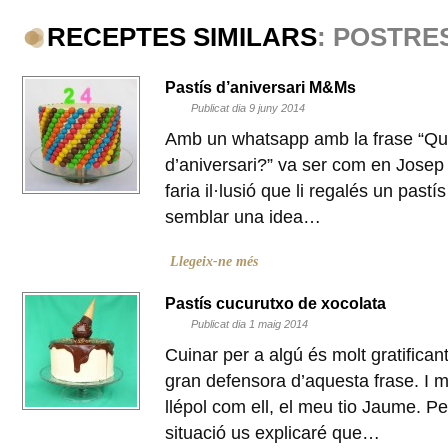
RECEPTES SIMILARS
: POSTRE
Pastís d’aniversari M&Ms
Publicat dia 9 juny 2014
Amb un whatsapp amb la frase “Que
d’aniversari?” va ser com en Josep 
faria il·lusió que li regalés un pas
semblar una idea…
Llegeix-ne més
Pastís cucurutxo de xocolata
Publicat dia 1 maig 2014
Cuinar per a algú és molt gratifica
gran defensora d’aquesta frase. I m
llépol com ell, el meu tio Jaume. 
situació us explicaré que…