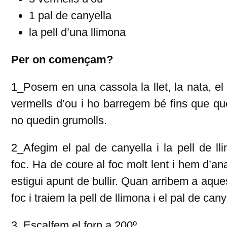
1 pal de canyella
la pell d’una llimona
Per on començam?
1_Posem en una cassola la llet, la nata, el s
vermells d’ou i ho barregem bé fins que que
no quedin grumolls.
2_Afegim el pal de canyella i la pell de l
foc. Ha de coure al foc molt lent i hem d’a
estigui apunt de bullir. Quan arribem a aques
foc i traiem la pell de llimona i el pal de cany
3_Escalfem el forn a 200º.