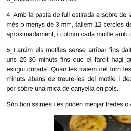
4_Amb la pasta de full estirada a sobre de 
més o menys de 3 mm, tallem 12 cercles d
aproximadament, i cobrim cada motlle amb u
5_Farcim els motlles sense arribar fins dal
uns 25-30 minuts fins que el farcit hagi qu
estigui dorada. Quan les traiem del forn le
minuts abans de treure-les del motlle i d
per sobre una mica de canyella en pols.
Són boníssimes i es poden menjar fredes o 