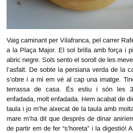
Vaig caminant per Vilafranca, pel carrer Ra
a la Plaça Major. El sol brilla amb força i
abric negre. Sols sento el soroll de les me
l’asfalt. De sobte la persiana verda de la 
s’obre i a mi em vé al cap una imatge. Tinc
terrassa de casa. És estiu i són les 3
enfadada, molt enfadada. Hem acabat de di
taula i jo m’he aixecat de la taula amb mol
mare m’ha dit que després de dinar aniríem
de partir em de fer “s’horeta” i la digestió! 