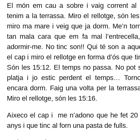
El món em cau a sobre i vaig corrent al
tenim a la terrassa. Miro el rellotge, són les
miro ma mare i veig que ja dorm. Me’n torn
tan mala cara que em fa mal l’entrecella,
adormir-me. No tinc son!! Qui té son a aq
el cap i miro el rellotge en forma d’ós que t
Són les 15:12. El temps no passa. No pot 
platja i jo estic perdent el temps… Tor
encara dorm. Faig una volta per la terras
Miro el rellotge, són les 15:16.
Aixeco el cap i me n’adono que he fet 20 
anys i que tinc al forn una pasta de fulls.