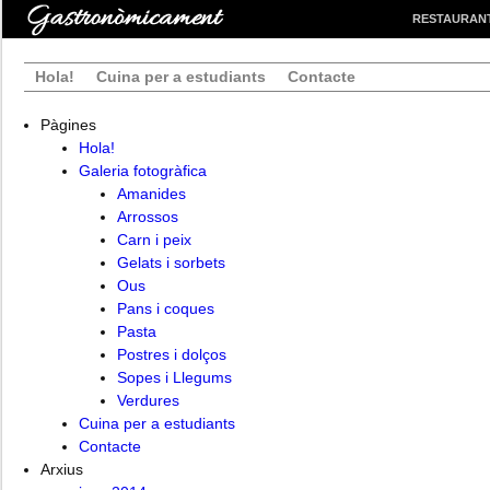
RESTAURAN
Hola!
Cuina per a estudiants
Contacte
Pàgines
Hola!
Galeria fotogràfica
Amanides
Arrossos
Carn i peix
Gelats i sorbets
Ous
Pans i coques
Pasta
Postres i dolços
Sopes i Llegums
Verdures
Cuina per a estudiants
Contacte
Arxius