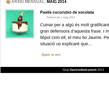
ARXIU MENSUAL:
MAIG 2014
Pastís cucurutxo de xocolata
Publicat dia 1 maig 2014
Cuinar per a algú és molt gratifica
gran defensora d’aquesta frase. I m
llépol com ell, el meu tio Jaume. 
situació us explicaré que…
Llegeix-ne més
Grup
Gastronòmicament
2013