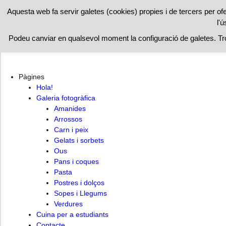
RESTAURAN
Aquesta web fa servir galetes (cookies) propies i de tercers per of
l'ú
Hola!
Cuina per a estudiants
Contacte
Podeu canviar en qualsevol moment la configuració de galetes. T
Pàgines
Hola!
Galeria fotogràfica
Amanides
Arrossos
Carn i peix
Gelats i sorbets
Ous
Pans i coques
Pasta
Postres i dolços
Sopes i Llegums
Verdures
Cuina per a estudiants
Contacte