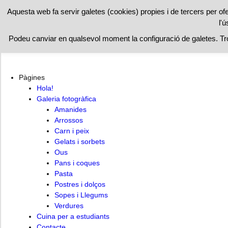
RESTAURAN
Aquesta web fa servir galetes (cookies) propies i de tercers per of
l'ú
Hola!
Cuina per a estudiants
Contacte
Podeu canviar en qualsevol moment la configuració de galetes. T
Pàgines
Hola!
Galeria fotogràfica
Amanides
Arrossos
Carn i peix
Gelats i sorbets
Ous
Pans i coques
Pasta
Postres i dolços
Sopes i Llegums
Verdures
Cuina per a estudiants
Contacte