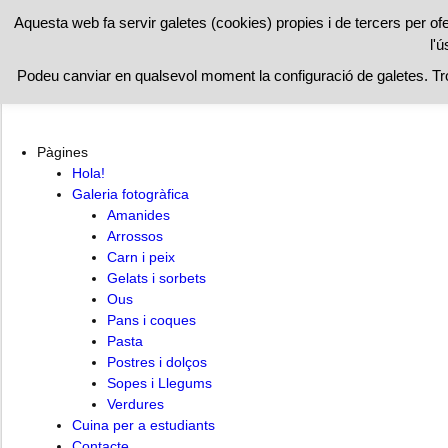
RESTAURAN
Aquesta web fa servir galetes (cookies) propies i de tercers per of
l'ú
Hola!
Cuina per a estudiants
Contacte
Podeu canviar en qualsevol moment la configuració de galetes. T
Pàgines
Hola!
Galeria fotogràfica
Amanides
Arrossos
Carn i peix
Gelats i sorbets
Ous
Pans i coques
Pasta
Postres i dolços
Sopes i Llegums
Verdures
Cuina per a estudiants
Contacte