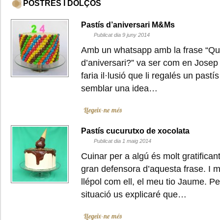
POSTRES I DOLÇOS
Pastís d’aniversari M&Ms
Publicat dia 9 juny 2014
Amb un whatsapp amb la frase “Que
d’aniversari?” va ser com en Josep 
faria il·lusió que li regalés un pas
semblar una idea…
Llegeix-ne més
Pastís cucurutxo de xocolata
Publicat dia 1 maig 2014
Cuinar per a algú és molt gratifica
gran defensora d’aquesta frase. I m
llépol com ell, el meu tio Jaume. 
situació us explicaré que…
Llegeix-ne més