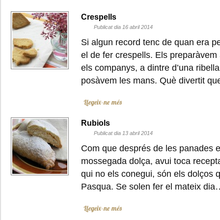
Crespells
Publicat dia 16 abril 2014
Si algun record tenc de quan era pe
el de fer crespells. Els preparàvem 
els companys, a dintre d’una ribella
posàvem les mans. Què divertit q
Llegeix-ne més
Rubiols
Publicat dia 13 abril 2014
Com que després de les panades e
mossegada dolça, avui toca recepta 
qui no els conegui, són els dolços 
Pasqua. Se solen fer el mateix dia
Llegeix-ne més