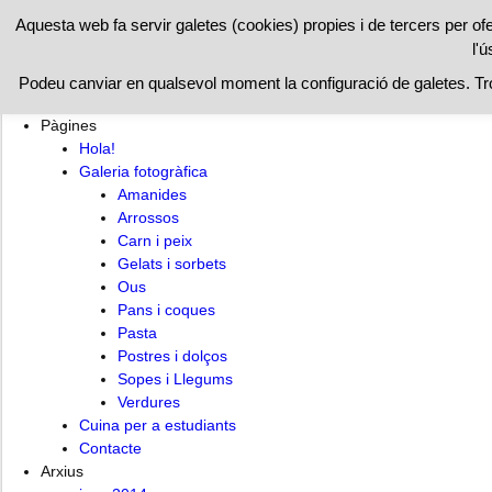
RESTAURAN
Aquesta web fa servir galetes (cookies) propies i de tercers per of
l'ú
Hola!
Cuina per a estudiants
Contacte
Podeu canviar en qualsevol moment la configuració de galetes. T
Pàgines
Hola!
Galeria fotogràfica
Amanides
Arrossos
Carn i peix
Gelats i sorbets
Ous
Pans i coques
Pasta
Postres i dolços
Sopes i Llegums
Verdures
Cuina per a estudiants
Contacte
Arxius