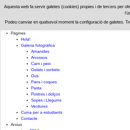
RESTAURAN
Aquesta web fa servir galetes (cookies) propies i de tercers per of
l'ú
Hola!
Cuina per a estudiants
Contacte
Podeu canviar en qualsevol moment la configuració de galetes. T
Pàgines
Hola!
Galeria fotogràfica
Amanides
Arrossos
Carn i peix
Gelats i sorbets
Ous
Pans i coques
Pasta
Postres i dolços
Sopes i Llegums
Verdures
Cuina per a estudiants
Contacte
Arxius