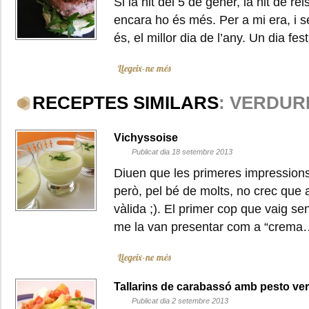
Si la nit del 5 de gener, la nit de re
encara ho és més. Per a mi era, i 
és, el millor dia de l’any. Un dia fe
Llegeix-ne més
RECEPTES SIMILARS
: VERDUR
Vichyssoise
Publicat dia 18 setembre 2013
Diuen que les primeres impression
però, pel bé de molts, no crec que 
vàlida ;). El primer cop que vaig se
me la van presentar com a “crem
Llegeix-ne més
Tallarins de carabassó amb pesto ver
Publicat dia 2 setembre 2013