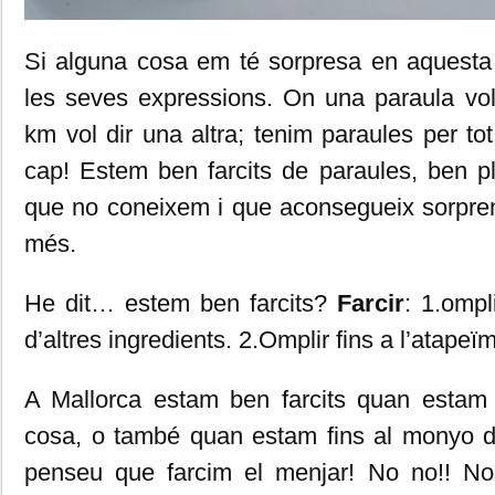
Si alguna cosa em té sorpresa en aquesta 
les seves expressions. On una paraula vol
km vol dir una altra; tenim paraules per to
cap! Estem ben farcits de paraules, ben p
que no coneixem i que aconsegueix sorpr
més.
He dit… estem ben farcits?
Farcir
: 1.ompl
d’altres ingredients. 2.Omplir fins a l’atapeï
A Mallorca estam ben farcits quan estam
cosa, o també quan estam fins al monyo 
penseu que farcim el menjar! No no!! No