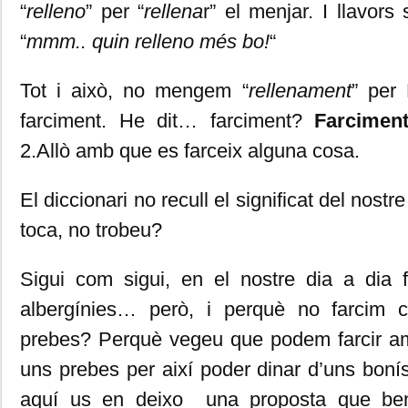
“
relleno
” per “
rellena
r” el menjar. I llavors
“
mmm.. quin relleno més bo!
“
Tot i això, no mengem “
rellenament
” per
farciment. He dit… farciment?
Farcimen
2.Allò amb que es farceix alguna cosa.
El diccionari no recull el significat del nostr
toca, no trobeu?
Sigui com sigui, en el nostre dia a dia 
albergínies… però, i perquè no farcim 
prebes? Perquè vegeu que podem farcir a
uns prebes per així poder dinar d’uns bonís
aquí us en deixo una proposta que be