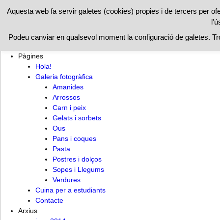
RESTAURAN
Aquesta web fa servir galetes (cookies) propies i de tercers per of
l'ú
Hola!
Cuina per a estudiants
Contacte
Podeu canviar en qualsevol moment la configuració de galetes. T
Pàgines
Hola!
Galeria fotogràfica
Amanides
Arrossos
Carn i peix
Gelats i sorbets
Ous
Pans i coques
Pasta
Postres i dolços
Sopes i Llegums
Verdures
Cuina per a estudiants
Contacte
Arxius