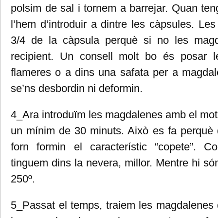
polsim de sal i tornem a barrejar. Quan te
l’hem d’introduir a dintre les càpsules. Le
3/4 de la càpsula perquè si no les magd
recipient. Un consell molt bo és posar 
flameres o a dins una safata per a magdal
se’ns desbordin ni deformin.
4_Ara introduïm les magdalenes amb el motll
un mínim de 30 minuts. Això es fa perquè 
forn formin el característic “copete”.
tinguem dins la nevera, millor. Mentre hi s
250º.
5_Passat el temps, traiem les magdalenes d