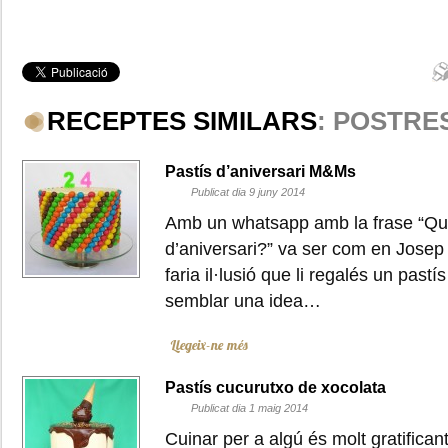
RECEPTES SIMILARS
: POSTRE
Pastís d’aniversari M&Ms
Publicat dia 9 juny 2014
Amb un whatsapp amb la frase “Que
d’aniversari?” va ser com en Josep 
faria il·lusió que li regalés un pas
semblar una idea…
Llegeix-ne més
Pastís cucurutxo de xocolata
Publicat dia 1 maig 2014
Cuinar per a algú és molt gratifica