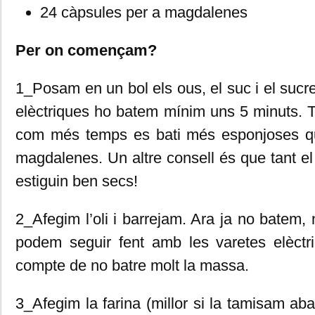
24 càpsules per a magdalenes
Per on començam?
1_Posam en un bol els ous, el suc i el sucr
elèctriques ho batem mínim uns 5 minuts. 
com més temps es bati més esponjoses qu
magdalenes. Un altre consell és que tant el
estiguin ben secs!
2_Afegim l’oli i barrejam. Ara ja no batem
podem seguir fent amb les varetes elèctr
compte de no batre molt la massa.
3_Afegim la farina (millor si la tamisam aban