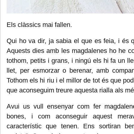
Els clàssics mai fallen.
Qui ho va dir, ja sabia el que es feia, i és q
Aquests dies amb les magdalenes ho he c
tothom, petits i grans, i ningú els hi fa un l
llet, per esmorzar o berenar, amb compan
Tothom els hi riu i el millor de tot és que po
que aconseguim treure aquesta rialla als mé
Avui us vull ensenyar com fer magdalen
bones, i com aconseguir aquest merave
característic que tenen. Ens sortiran b