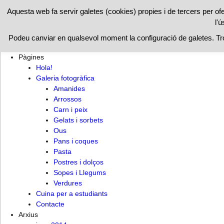
RESTAURAN
Aquesta web fa servir galetes (cookies) propies i de tercers per of
l'ú
Hola!
Cuina per a estudiants
Contacte
Podeu canviar en qualsevol moment la configuració de galetes. T
Pàgines
Hola!
Galeria fotogràfica
Amanides
Arrossos
Carn i peix
Gelats i sorbets
Ous
Pans i coques
Pasta
Postres i dolços
Sopes i Llegums
Verdures
Cuina per a estudiants
Contacte
Arxius