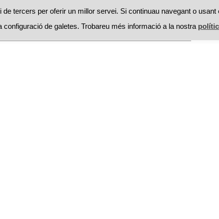
RESTAURANTS
PROMOCIONS
RECEPTES
MOSSEGAD
 de tercers per oferir un millor servei. Si continuau navegant o usant 
 configuració de galetes. Trobareu més informació a la nostra
políti
Searc
ontacte
for: