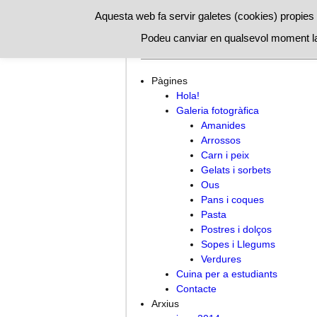
Aquesta web fa servir galetes (cookies) propies i
Podeu canviar en qualsevol moment la
Hola!
Cuina per a estudiants
C
Pàgines
Hola!
Galeria fotogràfica
Amanides
Arrossos
Carn i peix
Gelats i sorbets
Ous
Pans i coques
Pasta
Postres i dolços
Sopes i Llegums
Verdures
Cuina per a estudiants
Contacte
Arxius