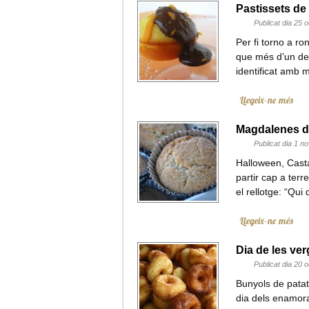
Pastissets de 
Publicat dia 25 
Per fi torno a r
que més d’un de 
identificat amb 
Llegeix-ne més
Magdalenes d
Publicat dia 1 
Halloween, Casta
partir cap a terre
el rellotge: “Qu
Llegeix-ne més
Dia de les ve
Publicat dia 20 
Bunyols de patata
dia dels enamora