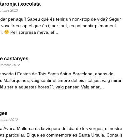
taronja i xocolata
octubre 2013
ondar per aquí! Sabeu què és tenir un non-stop de vida? Segur
vosaltres sap el que és i, per tant, es pot sentir plenament
mi.
Per sorpresa meva, el…
e castanyes
novembre 2012
nyada i Festes de Tots Sants Ahir a Barcelona, abans de
s Mallorquines, vaig sentir el timbre del pis i tot just vaig mirar
i déu ser a aquestes hores?”, vaig pensar. Vaig anar…
rges
octubre 2012
 Avui a Mallorca és la víspera del dia de les verges, el nostre
ts particular. El que es commemora és Santa Úrsula. Conta la