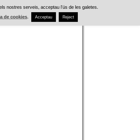
ES
ALIMENTACIÓ
TASTS
ACTUALITAT
els nostres serveis, acceptau l'ús de les galetes.
ca de cookies
.
Acceptau
Reject
h